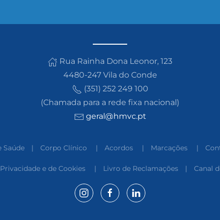
Rua Rainha Dona Leonor, 123
4480-247 Vila do Conde
(351) 252 249 100
(Chamada para a rede fixa nacional)
geral
@
hmvc
.
pt
e Saúde
|
Corpo Clínico
|
Acordos
|
Marcações
|
Con
 Privacidade e de Cookies
|
Livro de Reclamações
|
Canal 